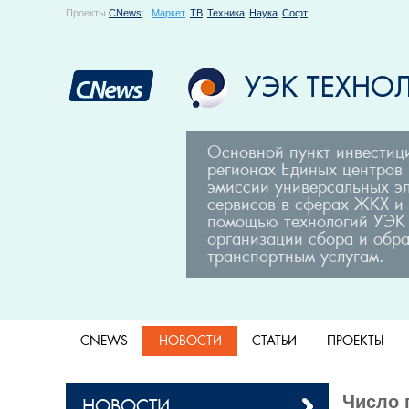
Проекты
CNews
:
Маркет
ТВ
Техника
Наука
Софт
Основной пункт инвестиц
регионах Единых центров 
эмиссии универсальных э
сервисов в сферах ЖКХ и
помощью технологий УЭК 
организации сбора и обр
транспортным услугам.
CNEWS
НОВОСТИ
СТАТЬИ
ПРОЕКТЫ
Число 
НОВОСТИ