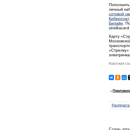
Пополнить 
личный ка
сотовой св
Киберплат
Билайн
. П
strelkacard
Карту «Стр
Московской
транспортн
«Стрелку» 
электричк
Короткая сс
Приложени
Распечата
Стань дру