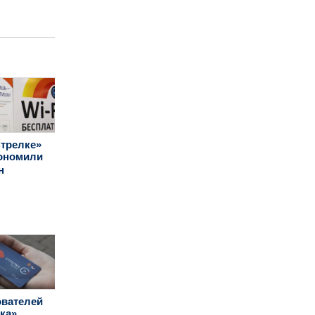
трелке»
кономили
н
ователей
ка»