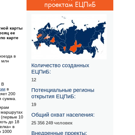
проектам ЕЦПиБ
тной карты
есяц ее
по карте
роезда в
3 млн
Количество созданных
ЕЦПиБ:
12
 В
сии
в
Потенциальные регионы
ляет 200
открытия ЕЦПиБ:
я сумма.
19
жирам
а маршрутах
Общий охват населения:
 (первые 10
лоть до 18
25 356 249 человек
елка» в
о 1000
Внедренные проекты: