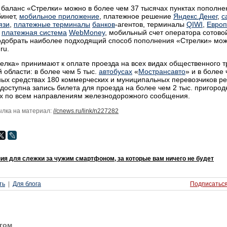
баланс «Стрелки» можно в более чем 37 тысячах пунктах пополне
бинет,
мобильное приложение
, платежное решение
Яндекс.Денег
,
с
язи
,
платежные терминалы
банков
-агентов, терминалы
QIWI
,
Европ
,
платежная система
WebMoney
, мобильный счет оператора сотово
одобрать наиболее подходящий способ пополнения «Стрелки» мож
.ru.
елка» принимают к оплате проезда на всех видах общественного 
 области: в более чем 5 тыс.
автобусах
«
Мострансавто
» и в более 
ых средствах 180 коммерческих и муниципальных перевозчиков ре
доступна запись билета для проезда на более чем 2 тыс. пригоро
ах по всем направлениям железнодорожного сообщения.
ылка на материал:
//cnews.ru/link/n227282
я для слежки за чужим смартфоном, за которые вам ничего не будет
ть
Для блога
Подписаться
гом