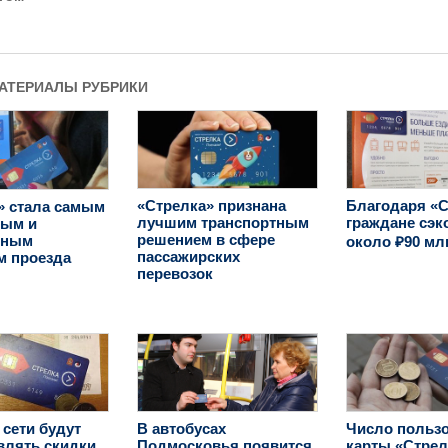
МАТЕРИАЛЫ РУБРИКИ
«Стрелка» признана
Благодаря «С
» стала самым
лучшим транспортным
граждане сэ
ным и
решением в сфере
чным
около ₽90 мл
пассажирских
м проезда
перевозок
В автобусах
 сети будут
Число польз
Подмосковья появится
влять скидки
карты «Стрел