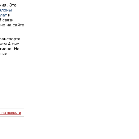
ния. Это
алоны
лат
и
й связи
но на сайте
транспорта
чем 4 тыс.
гиона. На
дных
 на новости