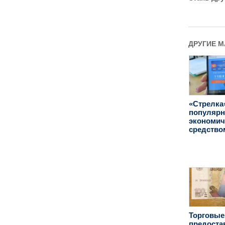
ДРУГИЕ 
«Стрелка
популяр
экономи
средство
Торговые
предоста