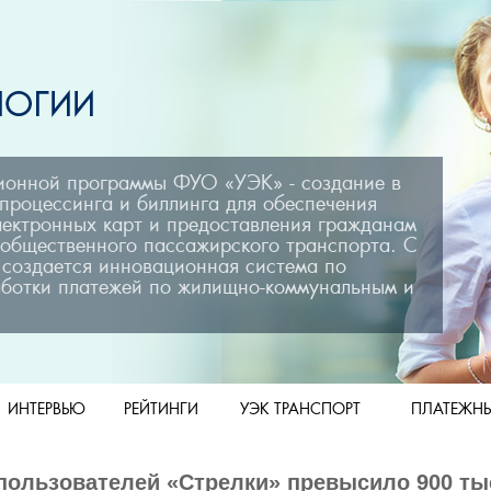
ионной программы ФУО «УЭК» - создание в
процессинга и биллинга для обеспечения
лектронных карт и предоставления гражданам
 общественного пассажирского транспорта. С
создается инновационная система по
аботки платежей по жилищно-коммунальным и
ИНТЕРВЬЮ
РЕЙТИНГИ
УЭК ТРАНСПОРТ
ПЛАТЕЖНЫ
пользователей «Стрелки» превысило 900 ты