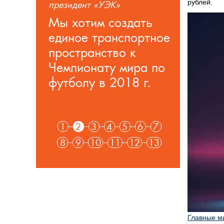
рублей.
министр экономического
развития Иркутской области
Сборы на услуги ЖКХ
увеличились с 88% до
96-97%
1
2
3
4
5
6
7
8
9
10
11
12
13
Главные м