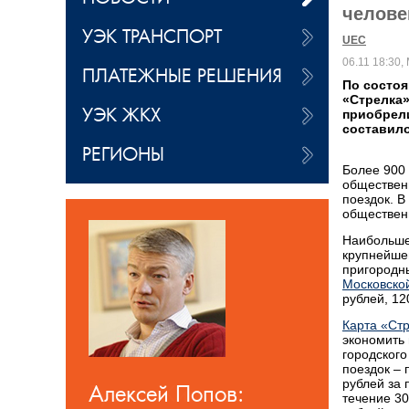
челове
УЭК ТРАНСПОРТ
UEC
06.11 18:30,
ПЛАТЕЖНЫЕ РЕШЕНИЯ
По состоя
«Стрелка»
УЭК ЖКХ
приобрели
составило
РЕГИОНЫ
Более 900 
обществе
поездок. 
обществен
Наибольшее
крупнейшег
пригород
Московско
рублей, 12
Карта «Ст
экономить 
городского
поездок – 
рублей за 
Руслан Ким:
течение 30