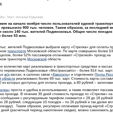
к
 Мск
, Текст: Наталья Рудычева
нию на начало ноября число пользователей единой транспор
 превысило 900 тыс. человек. Таким образом, за последний м
 около 140 тыс. жителей Подмосковья. Общее число поездок 
 более 53 млн.
тыс. жителей Подмосковья выбрали карту «Стрелка» для оплаты п
нном
транспорте
Московской области. По карте совершено более 5
В целом, более 52% пассажиров оплачивают «Стрелкой» проезд на
ном транспорте
Московской
области.
 количество карт реализовано в транспортных средствах и кассах
о перевозчика Подмосковья «Мострансавто» - более 814 тыс. карт.
ных
ж/д
кассах, в салонах связи «
Евросеть
» и отделениях
Почты Рос
й области
реализовано более 89 тыс. карт. Стоимость карты состав
0 из которых доступны для оплаты проезда, а 80 рублей – залогова
релка»
проста и удобна в использовании, а также позволяет пасса
на проезде. В течение 30 дней стоимость проезда по «Стрелке» н
 сообщения с регулируемым тарифом снижается с 28 до 18 рублей
по 28 рублей, следующие 10 поездок – по 26 рублей и так далее вп
поездку). Таким образом, регулярно оплачивая проезд картой «Стр
 дней (расчетный период накопления скидки), можно сэкономить д