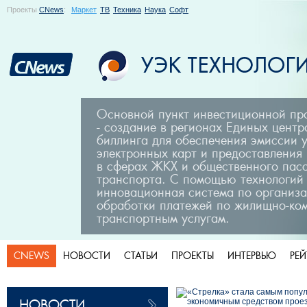
Проекты
CNews
:
Маркет
ТВ
Техника
Наука
Софт
Основной пункт инвестиционной п
- создание в регионах Единых центр
биллинга для обеспечения эмиссии 
электронных карт и предоставления
в сферах ЖКХ и общественного пас
транспорта. С помощью технологий
инновационная система по организа
обработки платежей по жилищно-ко
транспортным услугам.
CNEWS
НОВОСТИ
СТАТЬИ
ПРОЕКТЫ
ИНТЕРВЬЮ
РЕ
НОВОСТИ