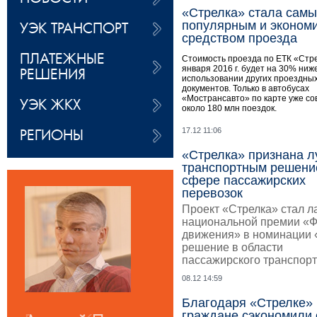
«Стрелка» стала сам
УЭК ТРАНСПОРТ
популярным и эконом
средством проезда
ПЛАТЕЖНЫЕ
Стоимость проезда по ЕТК «Стре
января 2016 г. будет на 30% ниж
РЕШЕНИЯ
использовании других проездны
документов. Только в автобусах
«Мострансавто» по карте уже с
УЭК ЖКХ
около 180 млн поездок.
РЕГИОНЫ
17.12 11:06
«Стрелка» признана 
транспортным решени
сфере пассажирских
перевозок
Проект «Стрелка» стал 
национальной премии «
движения» в номинации
решение в области
пассажирского транспор
08.12 14:59
Благодаря «Стрелке»
граждане сэкономили 