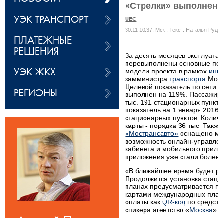
«Стрелки» выполнен
УЭК ТРАНСПОРТ
UEC
30.11 10:37, Мск
, Текст: Наталья Ру
ПЛАТЕЖНЫЕ
РЕШЕНИЯ
За десять месяцев эксплуа
перевыполнены основные по
УЭК ЖКХ
модели проекта в рамках
ин
замминистра
транспорта
Мос
Целевой показатель по сети
РЕГИОНЫ
выполнен на 119%. Пассаж
тыс. 191 стационарных пункт
показатель на 1 января 2016 
стационарных пунктов. Коли
карты - порядка 36 тыс. Та
«Мострансавто»
оснащено м
возможность онлайн-управл
кабинета и мобильного при
приложения уже стали более
«В ближайшее время будет р
Продолжится установка ста
планах предусматривается п
картами международных пла
оплаты как
QR-код
по средст
спикера агентство «
Москва
»