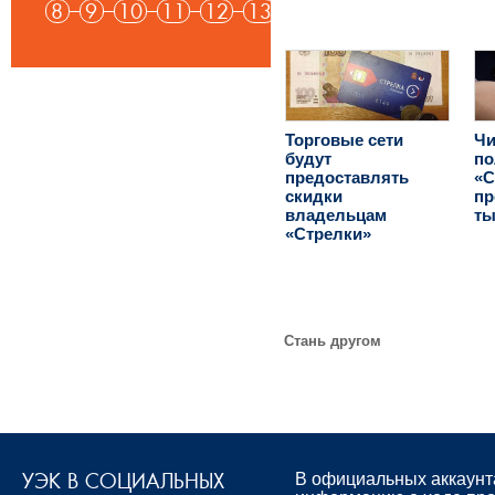
8
9
10
11
12
13
Торговые сети
Ч
будут
по
предоставлять
«С
скидки
пр
владельцам
ты
«Стрелки»
Стань другом
УЭК В СОЦИАЛЬНЫХ
В официальных аккаунт