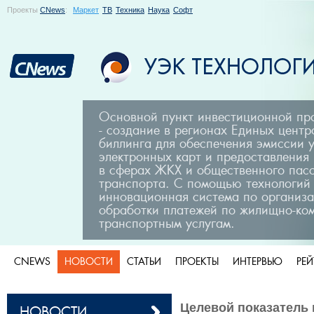
Проекты
CNews
:
Маркет
ТВ
Техника
Наука
Софт
Основной пункт инвестиционной п
- создание в регионах Единых центр
биллинга для обеспечения эмиссии 
электронных карт и предоставления
в сферах ЖКХ и общественного пас
транспорта. С помощью технологий
инновационная система по организа
обработки платежей по жилищно-ко
транспортным услугам.
CNEWS
НОВОСТИ
СТАТЬИ
ПРОЕКТЫ
ИНТЕРВЬЮ
РЕ
Целевой показатель 
НОВОСТИ