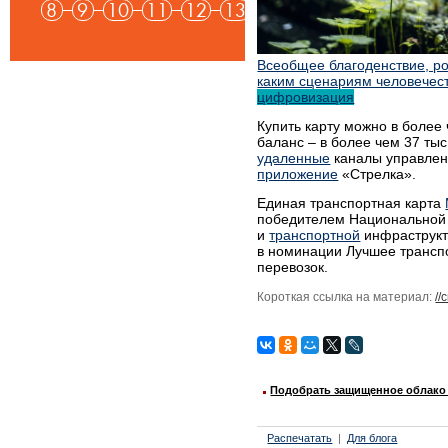
8
9
10
11
12
13
Всеобщее благоденствие, 
каким сценариям человечест
цифровизация
Купить карту можно в более 
баланс – в более чем 37 тыс
удаленные
каналы управлен
приложение
«Стрелка».
Единая транспортная карта
победителем Национальной 
и
транспортной
инфраструкт
в номинации Лучшее трансп
перевозок.
Короткая ссылка на материал:
//
Подобрать защищенное облако 
Распечатать
Для блога