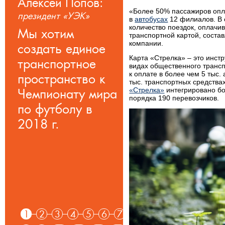
Алексей Попов:
Руслан Ким:
«Более 50% пассажиров опл
президент «УЭК»
министр
в
автобусах
12 филиалов. В 
экономического
количество поездок, оплачи
Мы хотим
развития Иркутской
транспортной картой, соста
компании.
создать единое
области
Карта «Стрелка» – это инст
транспортное
Сборы на услуги
видах общественного транс
к оплате в более чем 5 тыс.
пространство к
ЖКХ увеличились
тыс. транспортных средства
Чемпионату мира
«Стрелка»
интегрировано бо
с 88% до 96-97%
порядка 190 перевозчиков.
по футболу в
2018 г.
1
2
3
4
5
6
7