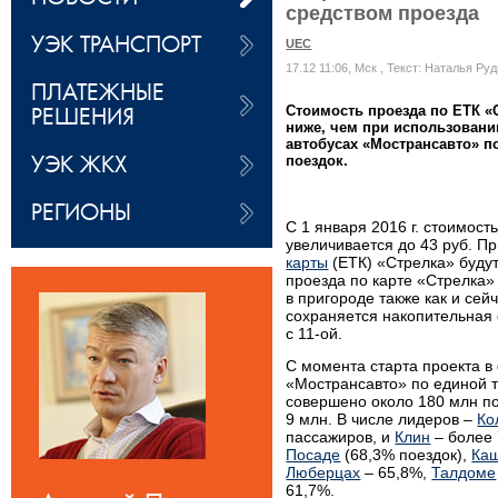
средством проезда
УЭК ТРАНСПОРТ
UEC
17.12 11:06, Мск
, Текст: Наталья Ру
ПЛАТЕЖНЫЕ
РЕШЕНИЯ
Стоимость проезда по ЕТК «С
ниже, чем при использовани
автобусах «Мострансавто» п
УЭК ЖКХ
поездок.
РЕГИОНЫ
С 1 января 2016 г. стоимост
увеличивается до 43 руб. П
карты
(ЕТК) «Стрелка» буду
проезда по карте «Стрелка» б
в пригороде также как и сейч
сохраняется накопительная с
с 11-ой.
С момента старта проекта в
«Мострансавто» по единой т
совершено около 180 млн по
9 млн. В числе лидеров –
Ко
пассажиров, и
Клин
– более 
Посаде
(68,3% поездок),
Ка
Люберцах
– 65,8%,
Талдоме
61,7%.