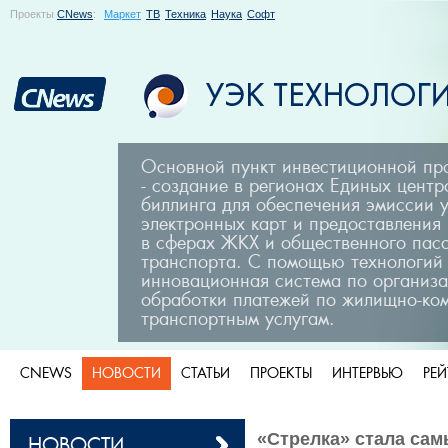
Проекты
CNews
:
Маркет
ТВ
Техника
Наука
Софт
Основной пункт инвестиционной п
- создание в регионах Единых центр
биллинга для обеспечения эмиссии 
электронных карт и предоставления
в сферах ЖКХ и общественного пас
транспорта. С помощью технологий
инновационная система по организа
обработки платежей по жилищно-ко
транспортным услугам.
CNEWS
НОВОСТИ
СТАТЬИ
ПРОЕКТЫ
ИНТЕРВЬЮ
РЕ
«Стрелка» стала са
НОВОСТИ