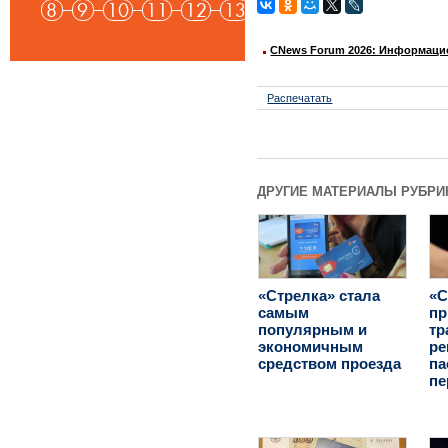
8
9
10
11
12
13
CNews Forum 2026: Информаци
Распечатать
ДРУГИЕ МАТЕРИАЛЫ РУБРИ
«С
«Стрелка» стала
пр
самым
тр
популярным и
ре
экономичным
па
средством проезда
пе