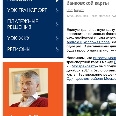
банковской карты
УЭК ТРАНСПОРТ
UEC
Маркет
12.05 11:05, Мск
, Текст: Наталья Ру
ПЛАТЕЖНЫЕ
РЕШЕНИЯ
Единую транспортную карту
пополнить с помощью банко
УЭК ЖКХ
www.strelkacard.ru или чере
Android и
Windows Phone
. Д
один раз. В дальнейшем для
РЕГИОНЫ
будет просто нажать кнопку
Напомним, что
инвестицион
транспортной карты между
П
и «
Мострансавто
» был подпи
декабря 2014 г. было орган
карты. Тестирование решени
Одинцовском районе
Москов