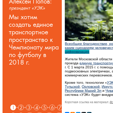
Алексей Попов:
Руслан Ким:
президент «УЭК»
министр
экономического
Мы хотим
развития Иркутской
создать единое
области
транспортное
Сборы на услуги
пространство к
ЖКХ увеличились
Всеобщее благоденствие, 
Чемпионату мира
с 88% до 96-97%
каким сценариям человечест
цифровизация
по футболу в
Жители Московской области
2018 г.
проезда
единую транспортн
г. С 1 марта 2015 г. с помо
подмосковных электричках, а
коммерческих перевозчиков.
Кроме того, технологии «
УЭ
Тульской
,
Орловской
,
Иркутс
Республике Марий Эл
и
Чув
система «УЭК» будет внедр
Короткая ссылка на материал:
//
1
2
3
4
5
6
7