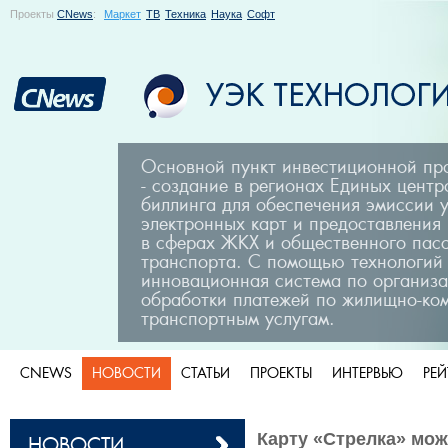
Проекты
CNews
:
Маркет
ТВ
Техника
Наука
Софт
Основной пункт инвестиционной п
- создание в регионах Единых центр
биллинга для обеспечения эмиссии 
электронных карт и предоставления
в сферах ЖКХ и общественного пас
транспорта. С помощью технологий
инновационная система по организа
обработки платежей по жилищно-ко
транспортным услугам.
CNEWS
НОВОСТИ
СТАТЬИ
ПРОЕКТЫ
ИНТЕРВЬЮ
РЕ
Карту «Стрелка» мо
НОВОСТИ